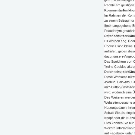
Rechte am geistigen E
Kommentarfunktio
Im Rahmen der Komme
zu einem Beitrag nur
Ihnen angegebene Emai
Pseudonym geschrie
Datenschutzerkläru
Es werden sog. Cook
Cookies sind kleine 
aufrufen, geben dies
dazu, unsere Angebot
Das Speichern von Co
"keine Cookies akze
Datenschutzerkläru
Diese Webseite nutzt
Avenue, Palo Alto, C
mir“-Button) install
wird, wodurch eine Ü
Des Weiteren werden 
Webseitenbesuche au
Nutzungsdaten Ihre
Sobald Sie als einge
Knopf oder die Nutz
Dies können Sie nur
Weitere Information
auf Facebook unter