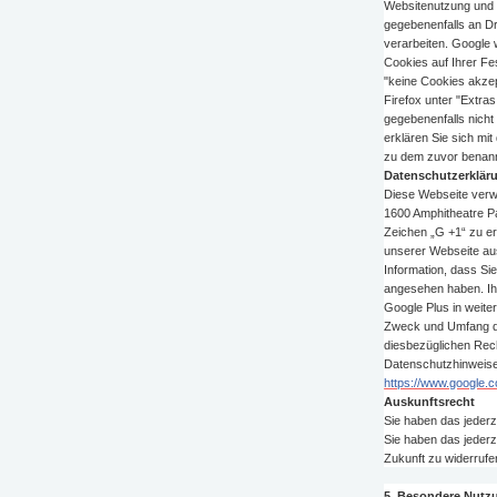
Websitenutzung und d
gegebenenfalls an Dr
verarbeiten. Google 
Cookies auf Ihrer Fe
"keine Cookies akzep
Firefox unter "Extras
gegebenenfalls nicht
erklären Sie sich mi
zu dem zuvor benan
Datenschutzerkläru
Diese Webseite verwe
1600 Amphitheatre Pa
Zeichen „G +1“ zu er
unserer Webseite aus
Information, dass Sie
angesehen haben. Ih
Google Plus in weite
Zweck und Umfang de
diesbezüglichen Rech
Datenschutzhinweis
https://www.google.co
Auskunftsrecht
Sie haben das jederz
Sie haben das jederz
Zukunft zu widerrufe
5. Besondere Nut