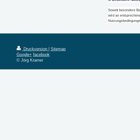
Soweit besondere Be
wird an entsprechende
Nutzungsbedingunge
Druckversion
|
Sitemap
Google+
facebook
© Jörg Kramer