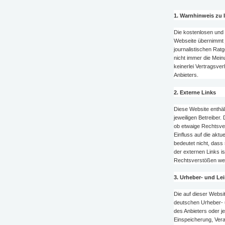
1. Warnhinweis zu 
Die kostenlosen und f
Webseite übernimmt je
journalistischen Rat
nicht immer die Mein
keinerlei Vertragsve
Anbieters.
2. Externe Links
Diese Website enthäl
jeweiligen Betreiber.
ob etwaige Rechtsver
Einfluss auf die aktu
bedeutet nicht, dass 
der externen Links i
Rechtsverstößen werd
3. Urheber- und Le
Die auf dieser Websi
deutschen Urheber- 
des Anbieters oder je
Einspeicherung, Ver