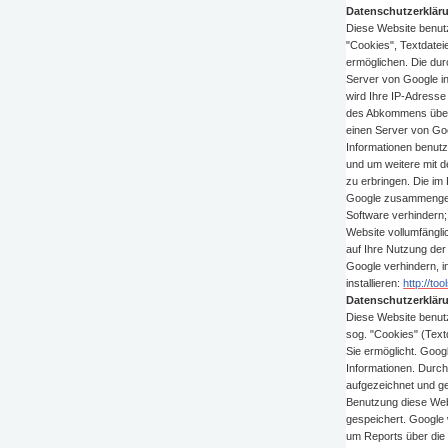
Datenschutzerklär
Diese Website benutz
"Cookies", Textdatei
ermöglichen. Die dur
Server von Google in
wird Ihre IP-Adresse
des Abkommens über 
einen Server von Goo
Informationen benut
und um weitere mit 
zu erbringen. Die im
Google zusammengefü
Software verhindern;
Website vollumfängl
auf Ihre Nutzung der
Google verhindern, i
installieren:
http://to
Datenschutzerklär
Diese Website benut
sog. "Cookies" (Text
Sie ermöglicht. Goo
Informationen. Durc
aufgezeichnet und g
Benutzung diese Webs
gespeichert. Google 
um Reports über die 