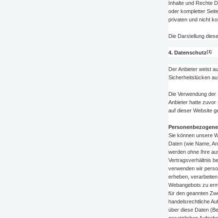
Inhalte und Rechte Dr
oder kompletter Seite
privaten und nicht k
Die Darstellung diese
[1]
4. Datenschutz
Der Anbieter weist a
Sicherheitslücken au
Die Verwendung der 
Anbieter hatte zuvor 
auf dieser Website 
Personenbezogene
Sie können unsere 
Daten (wie Name, Ansc
werden ohne Ihre aus
Vertragsverhältnis be
verwenden wir perso
erheben, verarbeiten
Webangebots zu ermö
für den geannten Zwe
handelsrechtliche Auf
über diese Daten (Be
gesetzlichen Aufgab